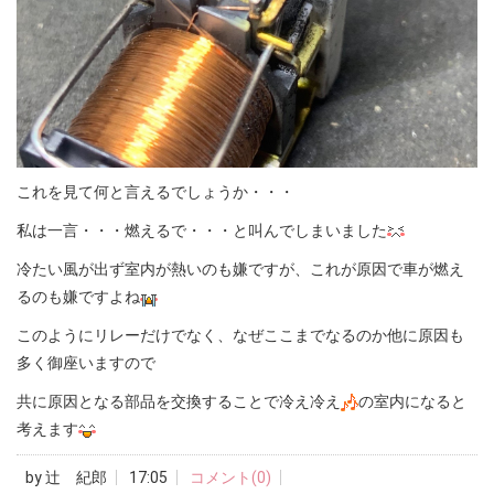
これを見て何と言えるでしょうか・・・
私は一言・・・燃えるで・・・と叫んでしまいました
冷たい風が出ず室内が熱いのも嫌ですが、これが原因で車が燃え
るのも嫌ですよね
このようにリレーだけでなく、なぜここまでなるのか他に原因も
多く御座いますので
共に原因となる部品を交換することで冷え冷え
の室内になると
考えます
by
辻 紀郎
17:05
コメント(0)